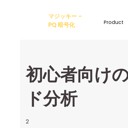
マジッキー -
Product
PQ 暗号化
初心者向け
ド分析
2
2 undefined